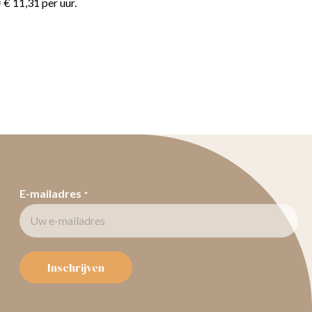
= € 11,31 per uur.
E-mailadres
*
Inschrijven