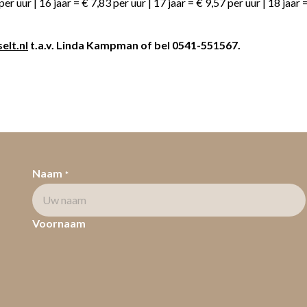
r uur | 16 jaar = € 7,83 per uur | 17 jaar = € 9,57 per uur | 18 jaar 
elt.nl
t.a.v. Linda Kampman of bel 0541-551567.
Naam
*
Voornaam