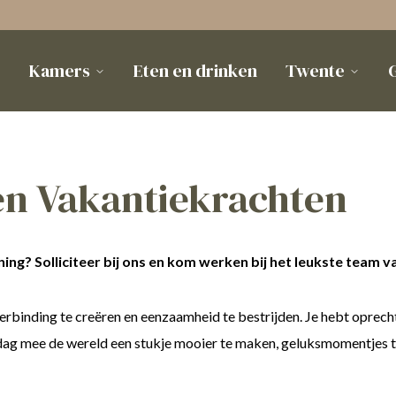
Kamers
Eten en drinken
Twente
G
en Vakantiekrachten
ening?
Solliciteer bij ons en kom werken bij het leukste team 
verbinding te creëren en eenzaamheid te bestrijden. Je hebt oprec
lke dag mee de wereld een stukje mooier te maken, geluksmomentjes