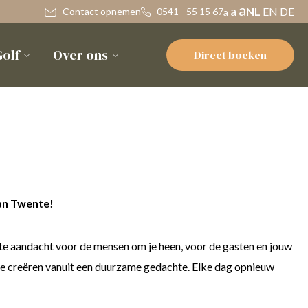
a
a
NL
EN
DE
Contact opnemen
0541 - 55 15 67
a
olf
Over ons
Direct boeken
van Twente!
hte aandacht voor de mensen om je heen, voor de gasten en jouw
 te creëren vanuit een duurzame gedachte. Elke dag opnieuw