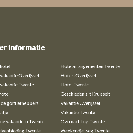
er informatie
shotel
Hotelarrangementen Twente
svakantie Overijssel
Hotels Overijssel
svakantie Twente
Hotel Twente
hotel
Geschiedenis ’t Kruisselt
 de golfliefhebbers
Vakantie Overijssel
itje
Vakantie Twente
ne vakantie in Twente
Overnachting Twente
laanbieding Twente
Weekendje weg Twente